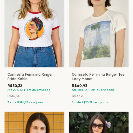
Camiseta Feminina Ringer
Camiseta Feminina Ringer Tee
Frida Kahlo
Lady Monet
R$50,32
R$60,93
Até 20% OFF
em quantidade
Até 20% OFF
em quantidade
R$62,90
R$67,70
3
x
de
R$16,77
sem juros
3
x
de
R$20,31
sem juros