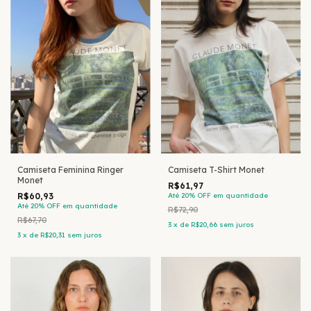
Camiseta Feminina Ringer
Camiseta T-Shirt Monet
Monet
R$61,97
R$60,93
Até 20% OFF
em quantidade
Até 20% OFF
em quantidade
R$72,90
R$67,70
3
x
de
R$20,66
sem juros
3
x
de
R$20,31
sem juros