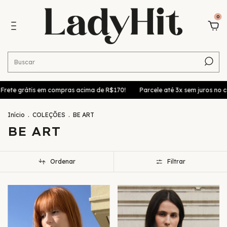
0
ete grátis em compras acima de R$170!
Parcele até 3x sem juros no car
Início
.
COLEÇÕES
.
BE ART
BE ART
Ordenar
Filtrar