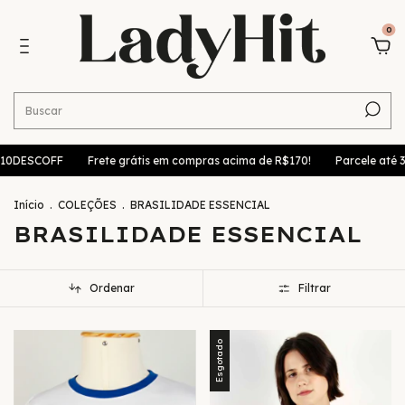
0
10DESCOFF
Frete grátis em compras acima de R$170!
Parcele até 3x
Início
.
COLEÇÕES
.
BRASILIDADE ESSENCIAL
BRASILIDADE ESSENCIAL
Ordenar
Filtrar
Esgotado