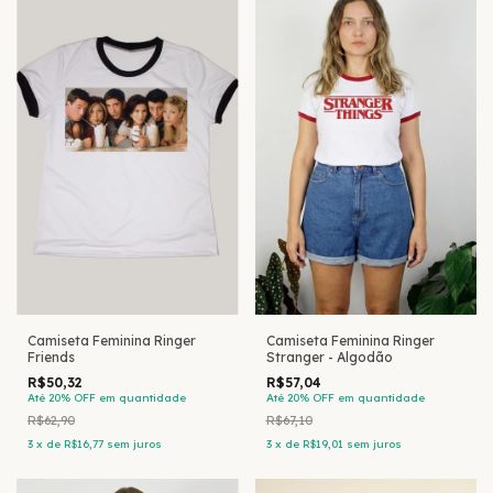
Camiseta Feminina Ringer
Camiseta Feminina Ringer
Stranger - Algodão
Friends
R$57,04
R$50,32
Até 20% OFF
em quantidade
Até 20% OFF
em quantidade
R$67,10
R$62,90
3
x
de
R$19,01
sem juros
3
x
de
R$16,77
sem juros