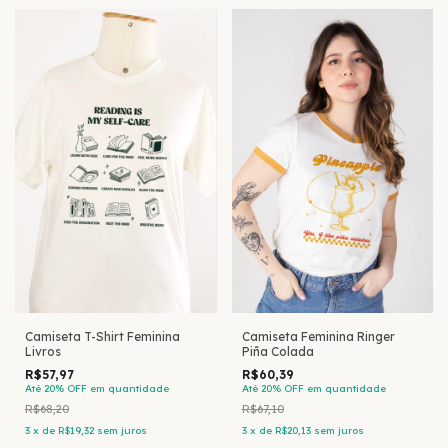
Camiseta T-Shirt Feminina
Camiseta Feminina Ringer
Livros
Piña Colada
R$57,97
R$60,39
Até 20% OFF
em quantidade
Até 20% OFF
em quantidade
R$68,20
R$67,10
3
x
de
R$19,32
sem juros
3
x
de
R$20,13
sem juros