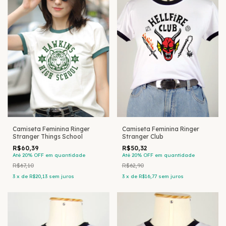
Camiseta Feminina Ringer
Camiseta Feminina Ringer
Stranger Things School
Stranger Club
R$60,39
R$50,32
Até 20% OFF
em quantidade
Até 20% OFF
em quantidade
R$67,10
R$62,90
3
x
de
R$20,13
sem juros
3
x
de
R$16,77
sem juros