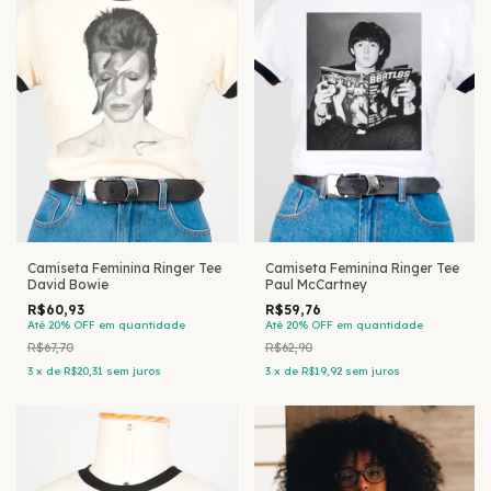
Camiseta Feminina Ringer Tee
Camiseta Feminina Ringer Tee
David Bowie
Paul McCartney
R$60,93
R$59,76
Até 20% OFF
em quantidade
Até 20% OFF
em quantidade
R$67,70
R$62,90
3
x
de
R$20,31
sem juros
3
x
de
R$19,92
sem juros