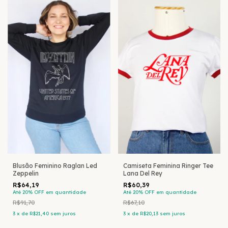
Blusão Feminino Raglan Led
Camiseta Feminina Ringer Tee
Zeppelin
Lana Del Rey
R$64,19
R$60,39
Até 20% OFF
em quantidade
Até 20% OFF
em quantidade
R$91,70
R$67,10
3
x
de
R$21,40
sem juros
3
x
de
R$20,13
sem juros