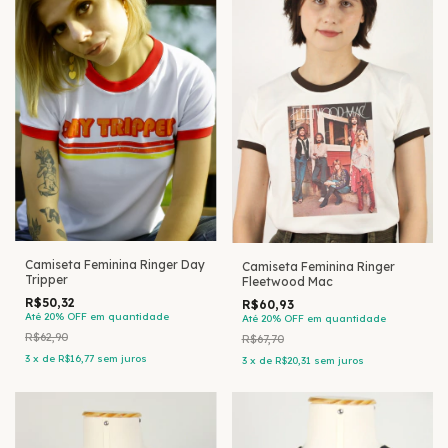
Camiseta Feminina Ringer Day
Camiseta Feminina Ringer
Tripper
Fleetwood Mac
R$50,32
R$60,93
Até 20% OFF
em quantidade
Até 20% OFF
em quantidade
R$62,90
R$67,70
3
x
de
R$16,77
sem juros
3
x
de
R$20,31
sem juros