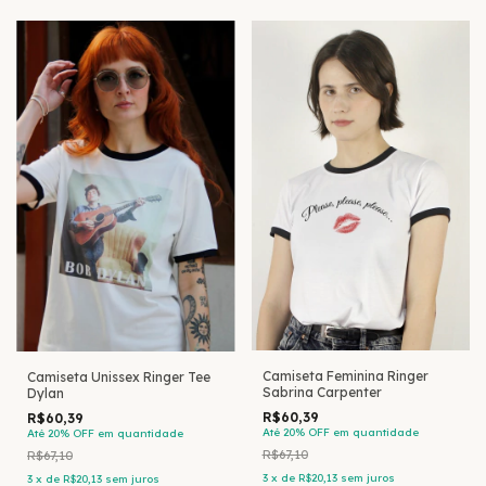
Camiseta Feminina Ringer
Camiseta Unissex Ringer Tee
Sabrina Carpenter
Dylan
R$60,39
R$60,39
Até 20% OFF
em quantidade
Até 20% OFF
em quantidade
R$67,10
R$67,10
3
x
de
R$20,13
sem juros
3
x
de
R$20,13
sem juros