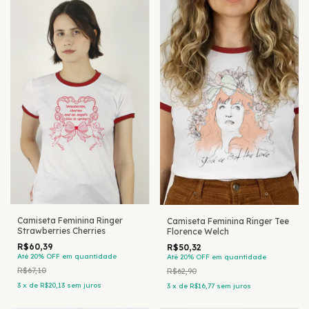
Camiseta Feminina Ringer
Camiseta Feminina Ringer Tee
Strawberries Cherries
Florence Welch
R$60,39
R$50,32
Até 20% OFF
em quantidade
Até 20% OFF
em quantidade
R$67,10
R$62,90
3
x
de
R$20,13
sem juros
3
x
de
R$16,77
sem juros