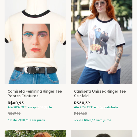
Camiseta Feminina Ringer Tee
Camiseta Unissex Ringer Tee
Pobres Criaturas
Seinfeld
R$60,93
R$60,39
Até 20% OFF
em quantidade
Até 20% OFF
em quantidade
R$67,70
R$67,10
3
x
de
R$20,31
sem juros
3
x
de
R$20,13
sem juros