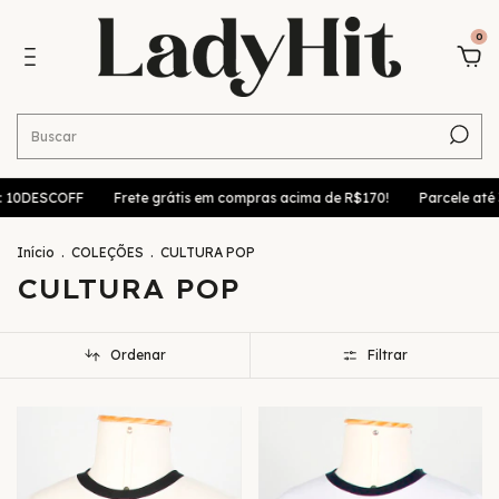
0
Frete grátis em compras acima de R$170!
Parcele até 3x sem juros n
Início
.
COLEÇÕES
.
CULTURA POP
CULTURA POP
Ordenar
Filtrar