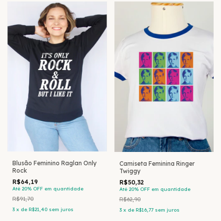
Blusão Feminino Raglan Only
Camiseta Feminina Ringer
Rock
Twiggy
R$64,19
R$50,32
Até 20% OFF
em quantidade
Até 20% OFF
em quantidade
R$91,70
R$62,90
3
x
de
R$21,40
sem juros
3
x
de
R$16,77
sem juros