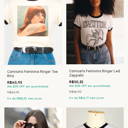
Camiseta Feminina Ringer Led
Camiseta Feminina Ringer Tee
Zeppelin
Rita
R$50,32
R$60,93
Até 20% OFF
em quantidade
Até 20% OFF
em quantidade
R$62,90
R$67,70
3
x
de
R$16,77
sem juros
3
x
de
R$20,31
sem juros