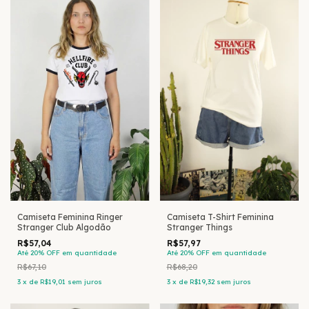
Camiseta Feminina Ringer
Camiseta T-Shirt Feminina
Stranger Club Algodão
Stranger Things
R$57,04
R$57,97
Até 20% OFF
em quantidade
Até 20% OFF
em quantidade
R$67,10
R$68,20
3
x
de
R$19,01
sem juros
3
x
de
R$19,32
sem juros