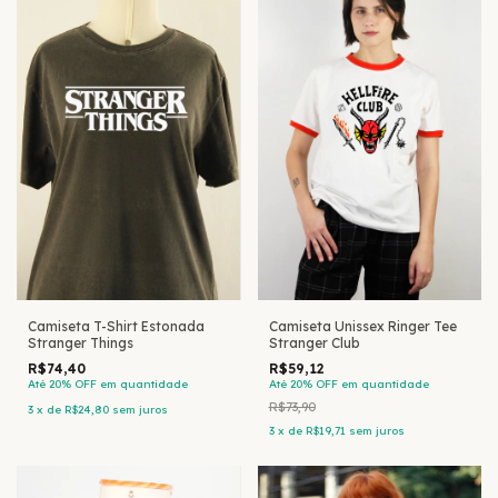
Camiseta T-Shirt Estonada
Camiseta Unissex Ringer Tee
Stranger Things
Stranger Club
R$74,40
R$59,12
Até 20% OFF
em quantidade
Até 20% OFF
em quantidade
R$73,90
3
x
de
R$24,80
sem juros
3
x
de
R$19,71
sem juros