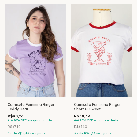
Camiseta Feminina Ringer
Camiseta Feminina Ringer
Teddy Bear
Short N' Sweet
R$40,26
R$60,39
Até 20% OFF
em quantidade
Até 20% OFF
em quantidade
R$67,10
R$67,10
3
x
de
R$13,42
sem juros
3
x
de
R$20,13
sem juros