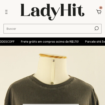
0
ESCOFF
Frete grátis em compras acima de R$170!
Parcele até 3x se