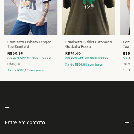
Camiseta T-shirt Estonada
Camise
Camiseta Unissex Ringer
Godzilla Pizza
Tee St
Tee Seinfeld
R$74,40
R$59,
R$60,39
Até 20% OFF
em quantidade
Até 20
Até 20% OFF
em quantidade
R$73,9
R$67,10
3
x
de
R$24,80
sem juros
3
x
de
R
3
x
de
R$20,13
sem juros
Entre em contato