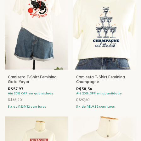
Camiseta T-Shirt Feminina
Camiseta T-Shirt Feminina
Gato Yayoi
Champagne
R$57,97
R$58,56
Até 20% OFF
em quantidade
Até 20% OFF
em quantidade
R$68,20
R$97,60
3
x
de
R$19,32
sem juros
3
x
de
R$19,52
sem juros