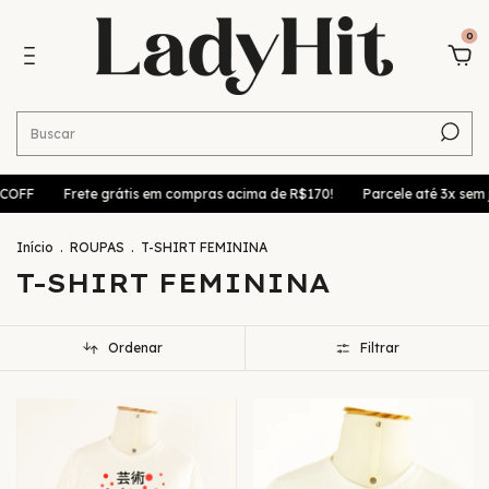
0
Frete grátis em compras acima de R$170!
Parcele até 3x sem juros no 
Início
.
ROUPAS
.
T-SHIRT FEMININA
T-SHIRT FEMININA
Ordenar
Filtrar