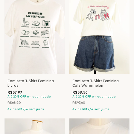
Camiseta T-Shirt Feminina
Camiseta T-Shirt Feminina
Livros
Cats Watermelon
R$57,97
R$58,56
Até 20% OFF
em quantidade
Até 20% OFF
em quantidade
R$68,20
R$97,60
3
x
de
R$19,32
sem juros
3
x
de
R$19,52
sem juros