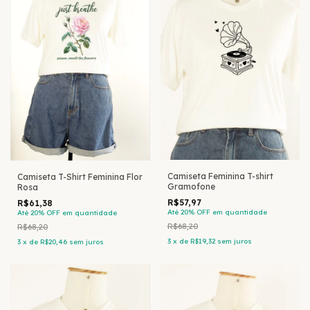
Camiseta Feminina T-shirt
Camiseta T-Shirt Feminina Flor
Gramofone
Rosa
R$57,97
R$61,38
Até 20% OFF
em quantidade
Até 20% OFF
em quantidade
R$68,20
R$68,20
3
x
de
R$19,32
sem juros
3
x
de
R$20,46
sem juros