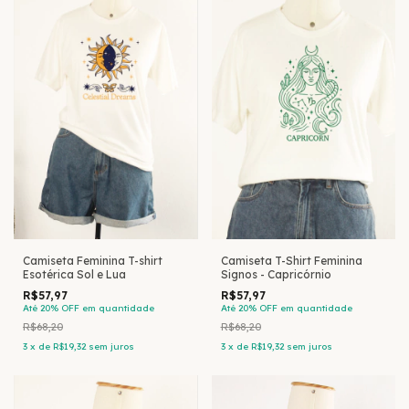
Camiseta Feminina T-shirt
Camiseta T-Shirt Feminina
Esotérica Sol e Lua
Signos - Capricórnio
R$57,97
R$57,97
Até 20% OFF
em quantidade
Até 20% OFF
em quantidade
R$68,20
R$68,20
3
x
de
R$19,32
sem juros
3
x
de
R$19,32
sem juros