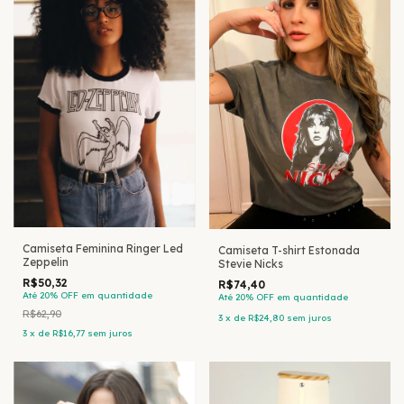
Camiseta Feminina Ringer Led
Camiseta T-shirt Estonada
Zeppelin
Stevie Nicks
R$50,32
R$74,40
Até 20% OFF
em quantidade
Até 20% OFF
em quantidade
R$62,90
3
x
de
R$24,80
sem juros
3
x
de
R$16,77
sem juros