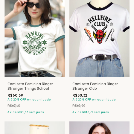
Camiseta Feminina Ringer
Camiseta Feminina Ringer
Stranger Things School
Stranger Club
R$60,39
R$50,32
Até 20% OFF
em quantidade
Até 20% OFF
em quantidade
R$67,10
R$62,90
3
x
de
R$20,13
sem juros
3
x
de
R$16,77
sem juros