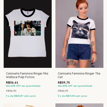
Camiseta Feminina Ringer Mia
Camiseta Feminina Ringer The
Wallace Pulp Fiction
Cat
R$56,61
R$59,75
Até 20% OFF
em quantidade
Até 20% OFF
em quantidade
R$62,90
R$62,90
3
x
de
R$18,87
sem juros
3
x
de
R$19,92
sem juros