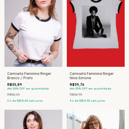
Camiseta Feminina Ringer
Camiseta Feminina Ringer
Branco / Preto
Nina Simone
R$55,89
R$59,76
Até 20% OFF
em quantidade
Até 20% OFF
em quantidade
R$62,10
R$62,90
3
x
de
R$18,63
sem juros
3
x
de
R$19,92
sem juros