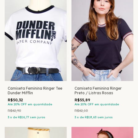
Camiseta Feminina Ringer Tee
Camiseta Feminina Ringer
Dunder Mifflin
Preto / Listras Rosas
R$50,32
R$55,89
Até 20% OFF
em quantidade
Até 20% OFF
em quantidade
R$62,90
R$62,10
3
x
de
R$16,77
sem juros
3
x
de
R$18,63
sem juros