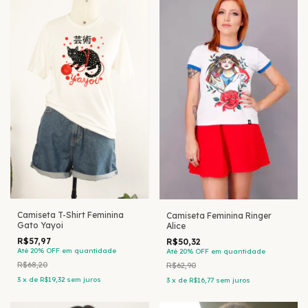
Camiseta T-Shirt Feminina
Camiseta Feminina Ringer
Gato Yayoi
Alice
R$57,97
R$50,32
Até 20% OFF
em quantidade
Até 20% OFF
em quantidade
R$68,20
R$62,90
3
x
de
R$19,32
sem juros
3
x
de
R$16,77
sem juros