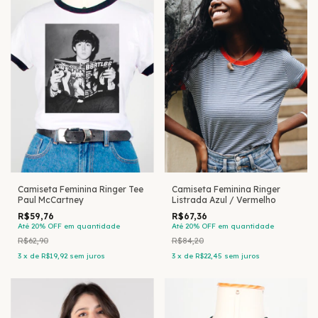
Camiseta Feminina Ringer Tee
Camiseta Feminina Ringer
Paul McCartney
Listrada Azul / Vermelho
R$59,76
R$67,36
Até 20% OFF
em quantidade
Até 20% OFF
em quantidade
R$62,90
R$84,20
3
x
de
R$19,92
sem juros
3
x
de
R$22,45
sem juros