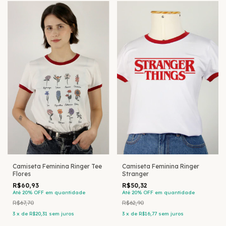
Camiseta Feminina Ringer
Camiseta Feminina Ringer Tee
Stranger
Flores
R$50,32
R$60,93
Até 20% OFF
em quantidade
Até 20% OFF
em quantidade
R$62,90
R$67,70
3
x
de
R$16,77
sem juros
3
x
de
R$20,31
sem juros