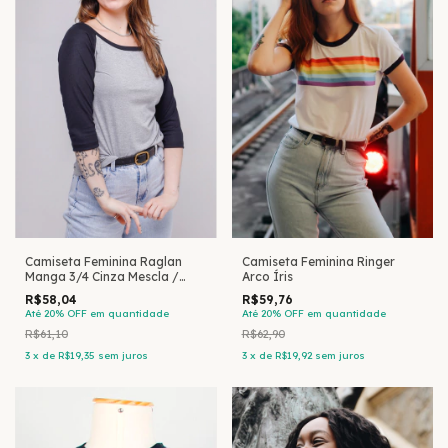
Camiseta Feminina Raglan
Camiseta Feminina Ringer
Manga 3/4 Cinza Mescla /
Arco Íris
Preto
R$58,04
R$59,76
Até 20% OFF
em quantidade
Até 20% OFF
em quantidade
R$61,10
R$62,90
3
x
de
R$19,35
sem juros
3
x
de
R$19,92
sem juros