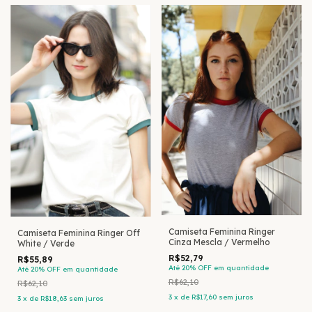
Camiseta Feminina Ringer
Camiseta Feminina Ringer Off
Cinza Mescla / Vermelho
White / Verde
R$52,79
R$55,89
Até 20% OFF
em quantidade
Até 20% OFF
em quantidade
R$62,10
R$62,10
3
x
de
R$17,60
sem juros
3
x
de
R$18,63
sem juros