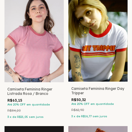
Camiseta Feminina Ringer Day
Camiseta Feminina Ringer
Tripper
Listrada Rosa / Branco
R$50,32
R$63,15
Até 20% OFF
em quantidade
Até 20% OFF
em quantidade
R$62,90
R$84,20
3
x
de
R$16,77
sem juros
3
x
de
R$21,05
sem juros