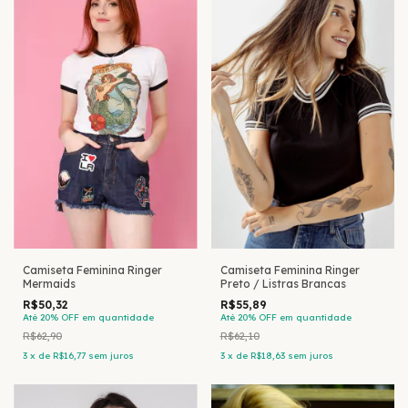
Camiseta Feminina Ringer
Camiseta Feminina Ringer
Mermaids
Preto / Listras Brancas
R$50,32
R$55,89
Até 20% OFF
em quantidade
Até 20% OFF
em quantidade
R$62,90
R$62,10
3
x
de
R$16,77
sem juros
3
x
de
R$18,63
sem juros