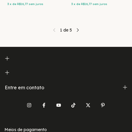
3
x
de
R$16,77
sem juros
3
x
de
R$16,77
sem juros
1
de
5
Entre em contato
Meios de pagamento