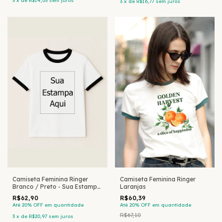
3
x
de
R$14,03
sem juros
3
x
de
R$16,77
sem juros
Camiseta Feminina Ringer
Camiseta Feminina Ringer
Laranjas
Branco / Preto - Sua Estampa
Aqui
R$60,39
R$62,90
Até 20% OFF
em quantidade
Até 20% OFF
em quantidade
R$67,10
3
x
de
R$20,97
sem juros