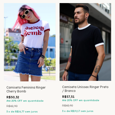
Camiseta Unissex Ringer Preto
Camiseta Feminina Ringer
/ Branco
Cherry Bomb
R$57,51
R$50,32
Até 20% OFF
em quantidade
Até 20% OFF
em quantidade
R$63,90
R$62,90
3
x
de
R$19,17
sem juros
3
x
de
R$16,77
sem juros