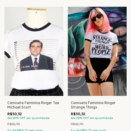
Camiseta Feminina Ringer Tee
Camiseta Feminina Ringer
Michael Scott
Strange Things
R$50,32
R$50,32
Até 20% OFF
em quantidade
Até 20% OFF
em quantidade
R$62,90
R$62,90
3
x
de
R$16,77
sem juros
3
x
de
R$16,77
sem juros