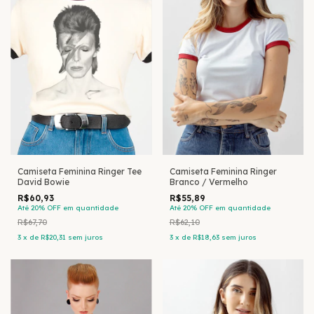
Camiseta Feminina Ringer Tee
Camiseta Feminina Ringer
David Bowie
Branco / Vermelho
R$60,93
R$55,89
Até 20% OFF
em quantidade
Até 20% OFF
em quantidade
R$67,70
R$62,10
3
x
de
R$20,31
sem juros
3
x
de
R$18,63
sem juros