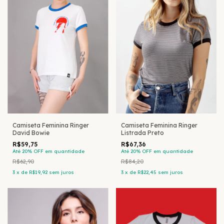
Camiseta Feminina Ringer
Camiseta Feminina Ringer
David Bowie
Listrada Preto
R$59,75
R$67,36
Até 20% OFF
em quantidade
Até 20% OFF
em quantidade
R$62,90
R$84,20
3
x
de
R$19,92
sem juros
3
x
de
R$22,45
sem juros