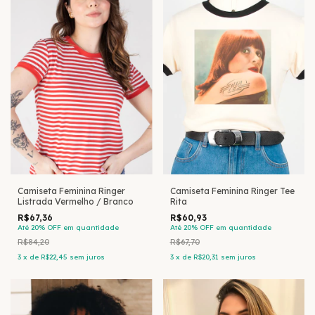
Camiseta Feminina Ringer
Camiseta Feminina Ringer Tee
Listrada Vermelho / Branco
Rita
R$67,36
R$60,93
Até 20% OFF
em quantidade
Até 20% OFF
em quantidade
R$84,20
R$67,70
3
x
de
R$22,45
sem juros
3
x
de
R$20,31
sem juros