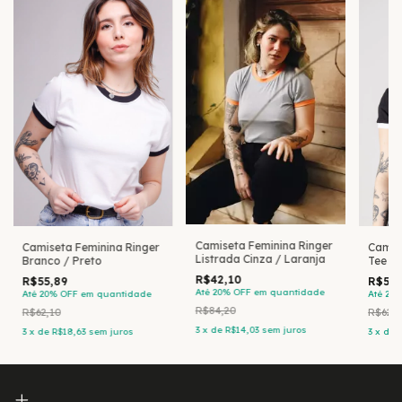
Camiseta Feminina Ringer
Camiseta Feminina Ringer
Camis
Listrada Cinza / Laranja
Branco / Preto
Tee Pr
R$42,10
R$55,89
R$55,
Até 20% OFF
em quantidade
Até 20% OFF
em quantidade
Até 20
R$84,20
R$62,10
R$62,1
3
x
de
R$14,03
sem juros
3
x
de
R$18,63
sem juros
3
x
de