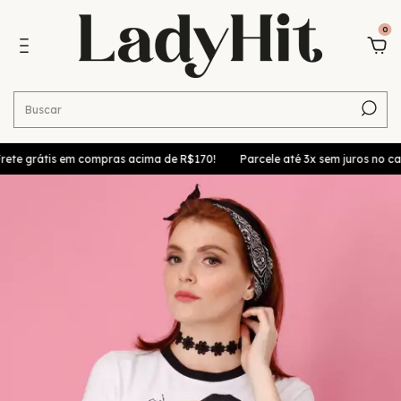
0
te grátis em compras acima de R$170!
Parcele até 3x sem juros no cart