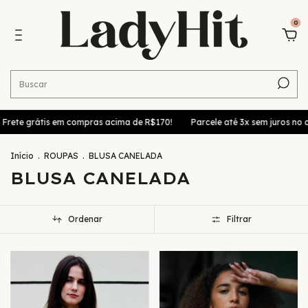
0
rete grátis em compras acima de R$170!
Parcele até 3x sem juros no c
Início
.
ROUPAS
.
BLUSA CANELADA
BLUSA CANELADA
Ordenar
Filtrar