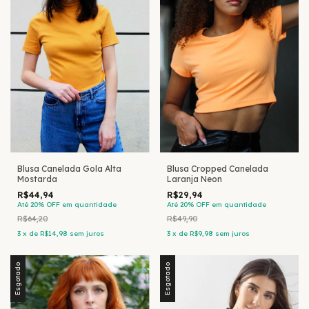
Blusa Canelada Gola Alta
Blusa Cropped Canelada
Mostarda
Laranja Neon
R$44,94
R$29,94
Até 20% OFF
em quantidade
Até 20% OFF
em quantidade
R$64,20
R$49,90
3
x
de
R$14,98
sem juros
3
x
de
R$9,98
sem juros
Esgotado
Esgotado