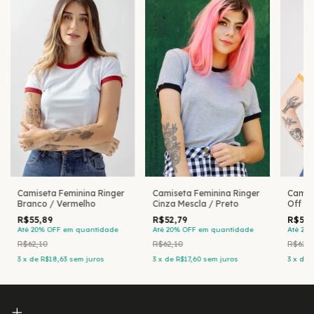
Camiseta Feminina Ringer
Camiseta Feminina Ringer
Camis
Branco / Vermelho
Cinza Mescla / Preto
Off W
R$55,89
R$52,79
R$55,
Até 20% OFF
em quantidade
Até 20% OFF
em quantidade
Até 20
R$62,10
R$62,10
R$62,1
3
x
de
R$18,63
sem juros
3
x
de
R$17,60
sem juros
3
x
de