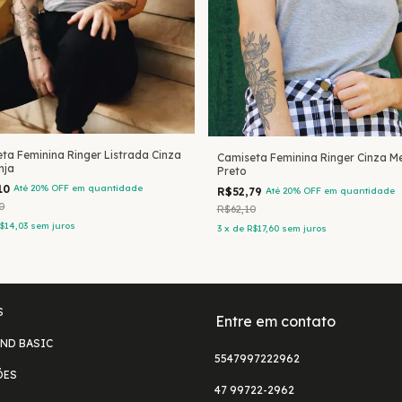
ta Feminina Ringer Listrada Cinza
Camiseta Feminina Ringer Cinza Me
nja
Preto
10
Até 20% OFF
em quantidade
R$52,79
Até 20% OFF
em quantidade
0
R$62,10
$14,03
sem juros
3
x
de
R$17,60
sem juros
S
Entre em contato
ND BASIC
5547997222962
ÕES
47 99722-2962