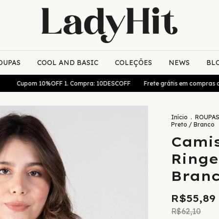
OUPAS
COOL AND BASIC
COLEÇÕES
NEWS
BL
om 10%OFF 1. Compra: 10DESCOFF
Frete grátis em compras acima de
Início
.
ROUPA
Preto / Branco
Camis
Ringe
Bran
R$55,89
R$62,10