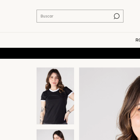
R
Cup