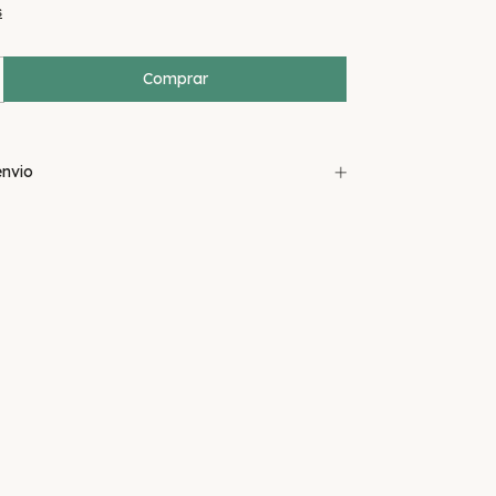
s
nvio