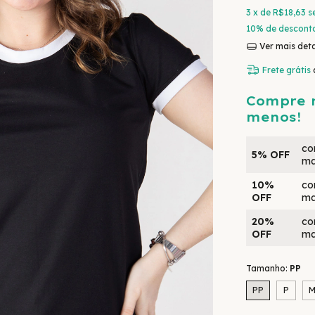
3
x de
R$18,63
s
10% de descont
Ver mais det
Frete grátis
Compre 
menos!
co
5% OFF
ma
10%
co
OFF
ma
20%
co
OFF
ma
Tamanho:
PP
PP
P