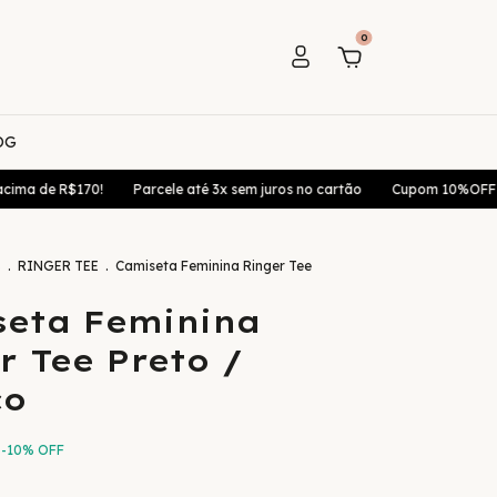
0
OG
 R$170!
Parcele até 3x sem juros no cartão
Cupom 10%OFF 1. Compr
S
.
RINGER TEE
.
Camiseta Feminina Ringer Tee
eta Feminina
r Tee Preto /
co
-
10
%
OFF