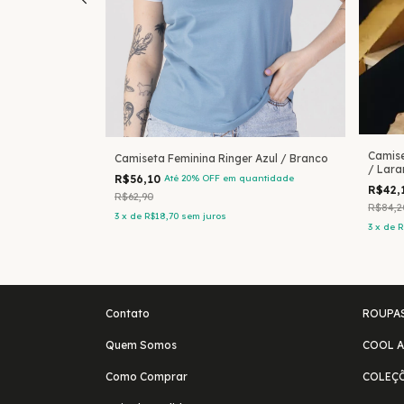
Camise
 Rosa / Branco
Camiseta Feminina Ringer Azul / Branco
/ Lara
antidade
R$56,10
Até 20% OFF
em quantidade
R$42,
R$62,90
R$84,2
3
x
de
R$18,70
sem juros
3
x
de
R
Contato
ROUPA
Quem Somos
COOL A
Como Comprar
COLEÇ