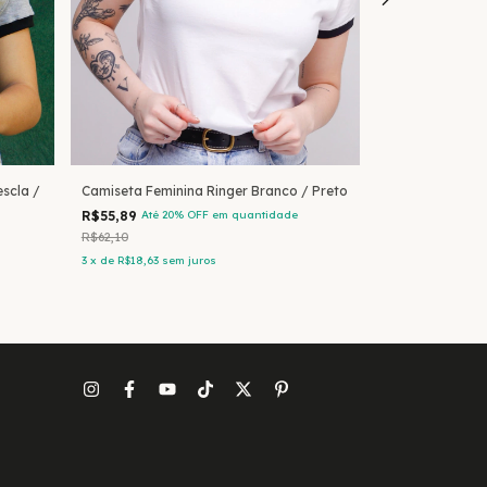
scla /
Camiseta Feminina Ringer Branco / Preto
Camiseta Femin
Vermelho / Br
R$55,89
Até 20% OFF
em quantidade
R$67,36
Até 20
R$62,10
R$84,20
3
x
de
R$18,63
sem juros
3
x
de
R$22,45
sem