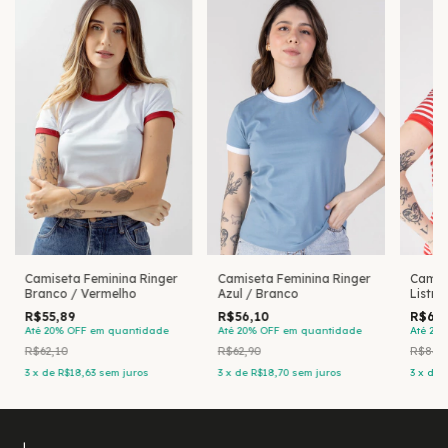
Camiseta Feminina Ringer
Camiseta Feminina Ringer
Camis
Branco / Vermelho
Azul / Branco
Listra
Branc
R$55,89
R$56,10
R$67,
Até 20% OFF
em quantidade
Até 20% OFF
em quantidade
Até 20
R$62,10
R$62,90
R$84,
3
x
de
R$18,63
sem juros
3
x
de
R$18,70
sem juros
3
x
de