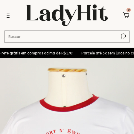
0
te grátis em compras acima de R$170!
Parcele até 3x sem juros no car