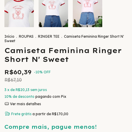
Início
.
ROUPAS
.
RINGER TEE
.
Camiseta Feminina Ringer Short N'
Sweet
Camiseta Feminina Ringer
Short N' Sweet
R$60,39
-
10
%
OFF
R$67,10
3
x de
R$20,13
sem juros
10% de desconto
pagando com Pix
Ver mais detalhes
Frete grátis
a partir de
R$170,00
Compre mais, pague menos!