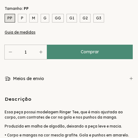
Tamanho:
PP
PP
P
M
G
GG
G1
G2
G3
Guia de medidas
Meios de envio
Descrição
Essa peça possui modelagem Ringer Tee, que é mais ajustada ao
corpo, com contrates de cor na gola e nos punhos da manga.
Produzida em malha de algodão, deixando a peça leve e macia.
• Corpo e mangas na cor mescla grafite. Gola e punhos em amarelo.