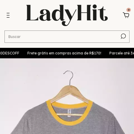
0
0DESCOFF
Frete grátis em compras acima de R$170!
Parcele até 3x s