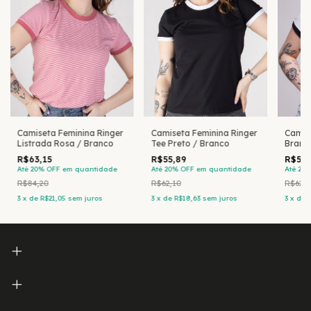
Camiseta Feminina Ringer
Camiseta Feminina Ringer
Camis
Listrada Rosa / Branco
Tee Preto / Branco
Branco
R$63,15
R$55,89
R$55,
Até 20% OFF
em quantidade
Até 20% OFF
em quantidade
Até 20
R$84,20
R$62,10
R$62,1
3
x
de
R$21,05
sem juros
3
x
de
R$18,63
sem juros
3
x
de