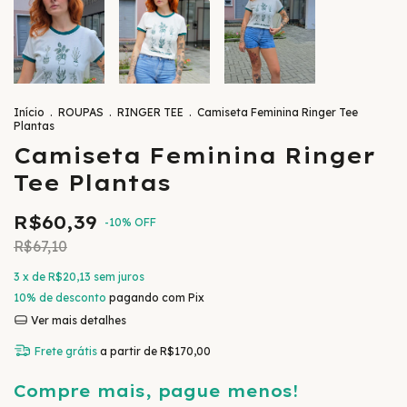
Início
.
ROUPAS
.
RINGER TEE
.
Camiseta Feminina Ringer Tee
Plantas
Camiseta Feminina Ringer
Tee Plantas
R$60,39
-
10
%
OFF
R$67,10
3
x de
R$20,13
sem juros
10% de desconto
pagando com Pix
Ver mais detalhes
Frete grátis
a partir de
R$170,00
Compre mais, pague menos!