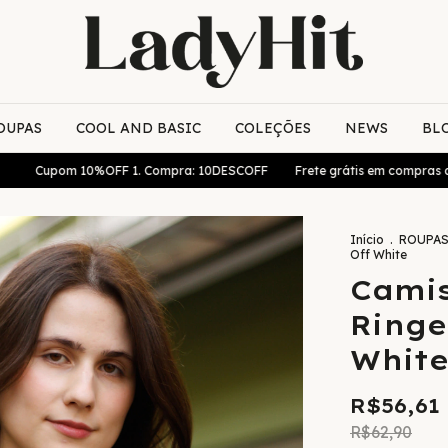
OUPAS
COOL AND BASIC
COLEÇÕES
NEWS
BL
m 10%OFF 1. Compra: 10DESCOFF
Frete grátis em compras acima de R
Início
.
ROUPA
Off White
Camis
Ringe
Whit
R$56,61
R$62,90