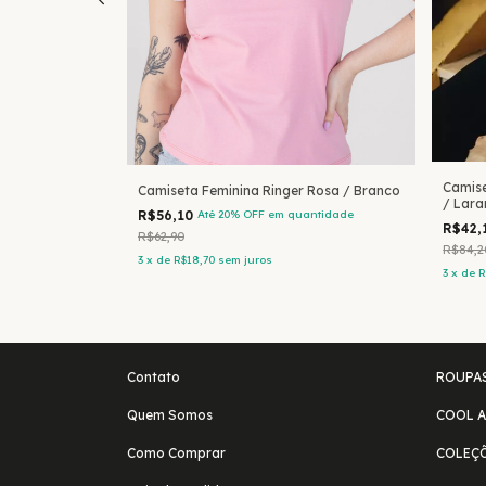
Camise
 Cinza Mescla /
Camiseta Feminina Ringer Rosa / Branco
/ Lara
R$56,10
Até 20% OFF
em quantidade
R$42,
antidade
R$62,90
R$84,2
3
x
de
R$18,70
sem juros
3
x
de
R
Contato
ROUPA
Quem Somos
COOL A
Como Comprar
COLEÇ