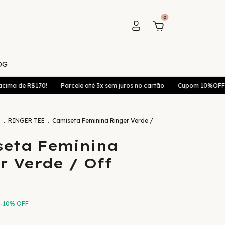
0
OG
$170!
Parcele até 3x sem juros no cartão
Cupom 10%OFF 1. Compra
S
.
RINGER TEE
.
Camiseta Feminina Ringer Verde /
eta Feminina
r Verde / Off
e
-
10
%
OFF