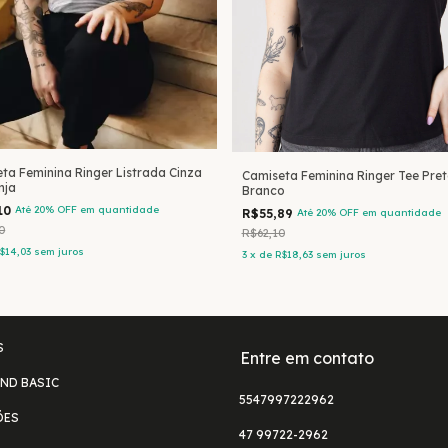
ta Feminina Ringer Listrada Cinza
Camiseta Feminina Ringer Tee Pret
nja
Branco
10
Até 20% OFF
em quantidade
R$55,89
Até 20% OFF
em quantidade
0
R$62,10
$14,03
sem juros
3
x
de
R$18,63
sem juros
S
Entre em contato
ND BASIC
5547997222962
ÕES
47 99722-2962