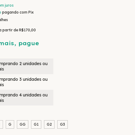
em juros
o
pagando com Pix
alhes
a partir de
R$170,00
mais, pague
mprando 2 unidades ou
is
mprando 3 unidades ou
is
mprando 4 unidades ou
is
M
G
GG
G1
G2
G3