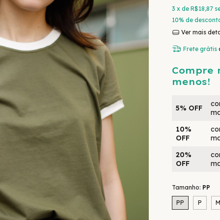
3
x de
R$18,87
s
10% de descont
Ver mais det
Frete grátis
Compre 
menos!
co
5% OFF
ma
10%
co
OFF
ma
20%
co
OFF
ma
Tamanho:
PP
PP
P