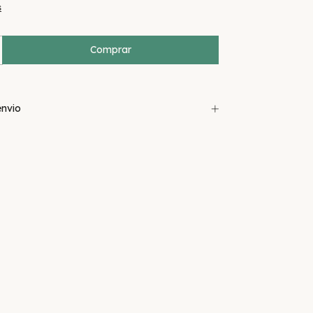
s
nvio