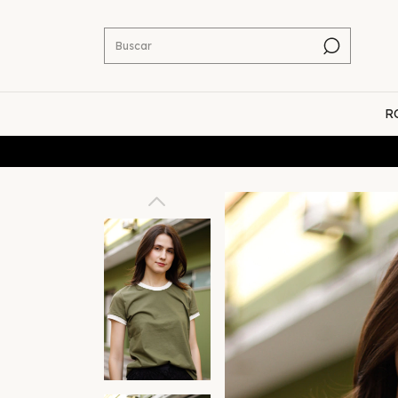
R
Cupo