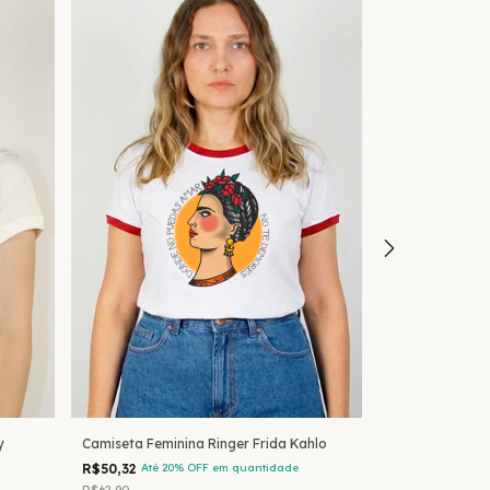
y
Camiseta Feminina Ringer Frida Kahlo
Camiseta T-Shi
R$50,32
Até 20% OFF
em quantidade
R$61,97
Até 20
R$62,90
R$72,90