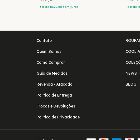
3
x
de
R$20,66
sem juros
3
x
de
R
Contato
ROUPA
Quem Somos
COOL A
Como Comprar
COLEÇ
Guia de Medidas
NEWS
Revenda - Atacado
BLOG
Política de Entrega
Trocas e Devoluções
Política de Privacidade