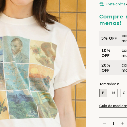
Frete grátis
Compre 
menos!
co
5% OFF
ma
10%
co
OFF
ma
20%
co
OFF
ma
Tamanho:
P
P
M
G
Guia de medida