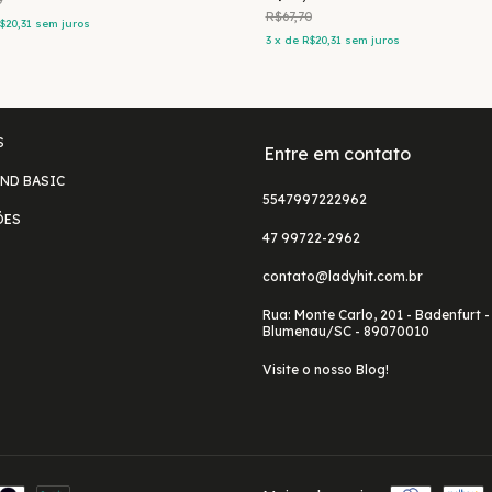
R$67,70
$20,31
sem juros
3
x
de
R$20,31
sem juros
S
Entre em contato
ND BASIC
5547997222962
ÕES
47 99722-2962
contato@ladyhit.com.br
Rua: Monte Carlo, 201 - Badenfurt -
Blumenau/SC - 89070010
Visite o nosso Blog!