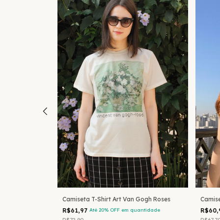
 Tee Renoir
Camiseta T-Shirt Art Van Gogh Roses
Camise
R$61,97
Até 20% OFF
em quantidade
R$60
R$72,90
R$67,7