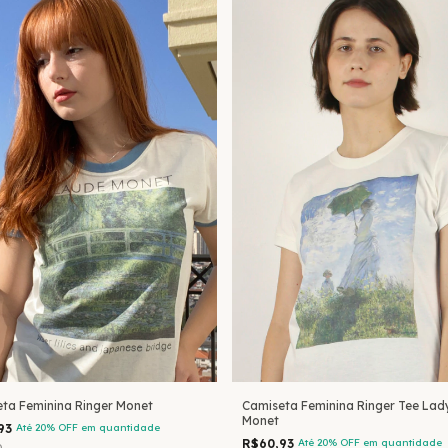
ta Feminina Ringer Monet
Camiseta Feminina Ringer Tee Lad
Monet
,93
Até 20% OFF
em quantidade
R$60,93
Até 20% OFF
em quantidade
0