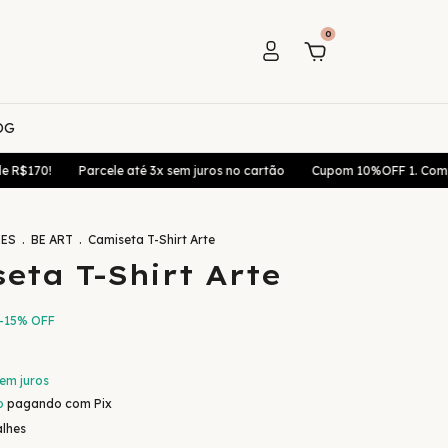
0
OG
Parcele até 3x sem juros no cartão
Cupom 10%OFF 1. Compra: 10D
ES
.
BE ART
.
Camiseta T-Shirt Arte
eta T-Shirt Arte
-
15
%
OFF
em juros
o
pagando com Pix
alhes