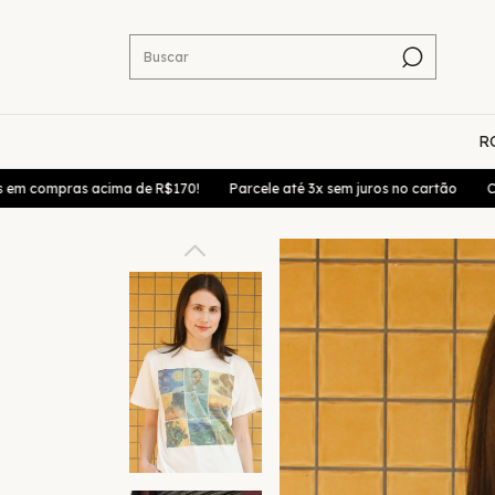
R
pras acima de R$170!
Parcele até 3x sem juros no cartão
Cupom 10%