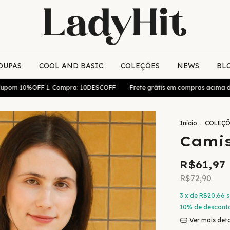
OUPAS
COOL AND BASIC
COLEÇÕES
NEWS
BL
OFF 1. Compra: 10DESCOFF
Frete grátis em compras acima de R$170!
Início
.
COLEÇÕ
Camis
R$61,97
R$72,90
3
x de
R$20,66
s
10% de descont
Ver mais det