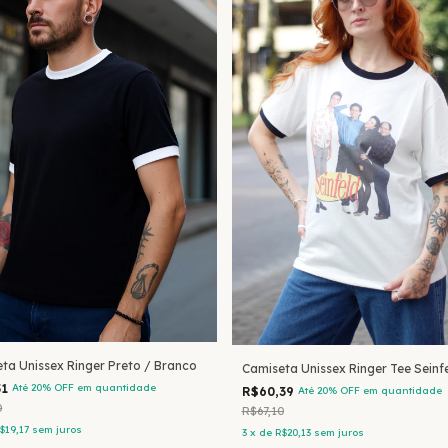
ta Unissex Ringer Preto / Branco
Camiseta Unissex Ringer Tee Seinf
51
Até 20% OFF
em quantidade
R$60,39
Até 20% OFF
em quantidade
0
R$67,10
$19,17
sem juros
3
x
de
R$20,13
sem juros