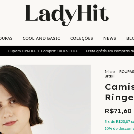
OUPAS
COOL AND BASIC
COLEÇÕES
NEWS
BL
om 10%OFF 1. Compra: 10DESCOFF
Frete grátis em compras acima de 
Início
.
ROUPA
Brasil
Camis
Ringe
R$71,60
3
x de
R$23,87
s
10% de descont