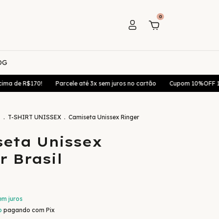
0
OG
R$170!
Parcele até 3x sem juros no cartão
Cupom 10%OFF 1. Compra
S
.
T-SHIRT UNISSEX
.
Camiseta Unissex Ringer
eta Unissex
r Brasil
em juros
o
pagando com Pix