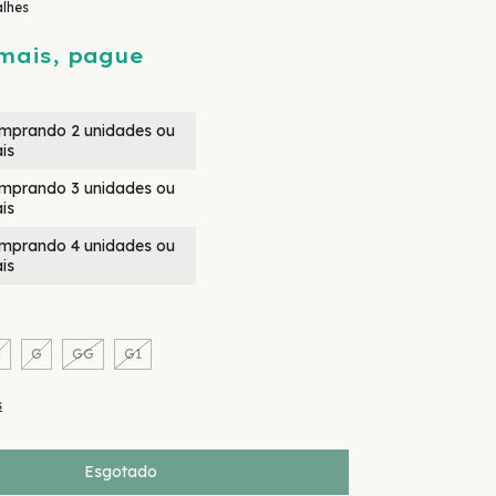
alhes
mais, pague
mprando 2 unidades ou
is
mprando 3 unidades ou
is
mprando 4 unidades ou
is
M
G
GG
G1
s