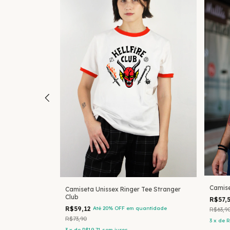
Camise
 Esotérica Sol
Camiseta Unissex Ringer Tee Stranger
Club
R$57,
antidade
R$59,12
Até 20% OFF
em quantidade
R$63,9
R$73,90
3
x
de
R
3
x
de
R$19,71
sem juros