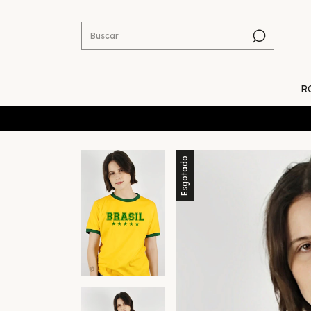
R
Cup
Esgotado