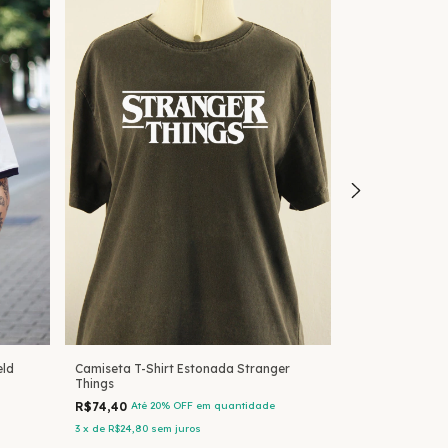
Camiseta T-Shirt Estonada Stranger
Camiseta T-shi
eld
Things
R$74,40
Até 20
R$74,40
Até 20% OFF
em quantidade
3
x
de
R$24,80
se
3
x
de
R$24,80
sem juros