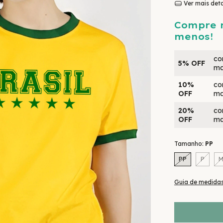
Ver mais det
Compre 
menos!
co
5% OFF
ma
10%
co
OFF
ma
20%
co
OFF
ma
Tamanho:
PP
PP
P
Guia de medida